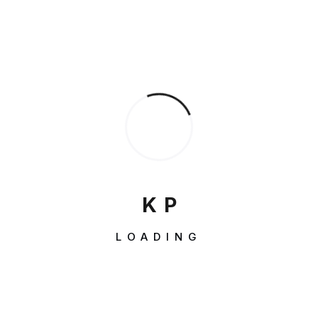
Neueste Beiträge
Neueste Kommentare
Es sind keine Kommentare vorhanden.
Archive
K
P
Keine Archive zum Anzeigen.
LOADING
Kategorien